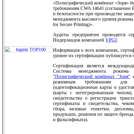
«Полиграфический комбинат «Зоря» б
требованиям CWA 14641 (соглашение Е
и безопасности при производстве за
менеджмента высокого уровня режима и
for Secure Printing)».
Аудиты предприятия проводятся с
Нидерландов компанией
VPGI
.
Информация о всех компаниях, серти
уровне их сертификации публикуется 
Сертификация является междунаро
Системы менеджмента режим
"Полиграфический комбинат "Зоря"
и
режимным требованиям для п
(идентификационные карты и удостов
(карты с интегрированным чипом), 
свидетельства о регистрации транс
сертификаты и свидетельства, чеко
сбора, визовые этикетки, дипломы
продукции, решения по защите бренда
и фальсификата).