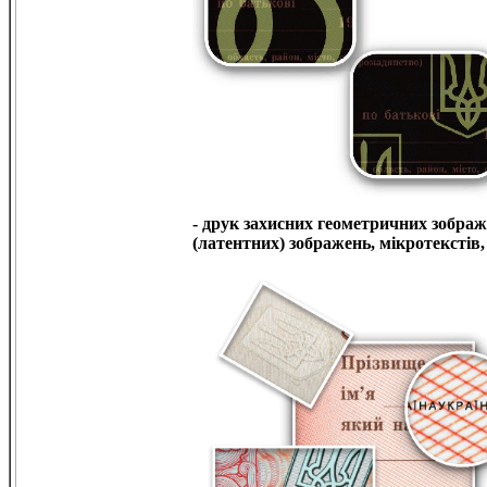
-
друк захисних геометричних зобра
(латентних) зображень, мікротекстів