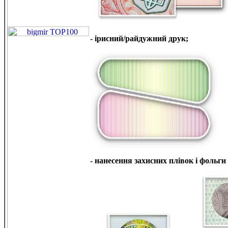
- ірисний/райдужний друк;
- нанесення захисних плівок і фольги