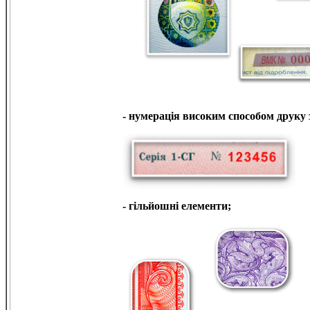
- нумерація високим способом друку 
- гільйошні елементи;